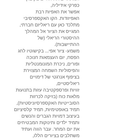
כפרקי אידיליה,
אפשר את האפיות רבת
האפיזודות. הקו האקספרסיבי
מתלכד כאן עם ריאליזם חברתי,
המגייס את הציור אל המהלך
ההיסטורי הריאלי (של
ההתיישבות).
משמע- ציור אפי... בקישוטיו לחג
הפסח, יום העצמאות חנוכה
ופורים, ניכרת המונומנטליות
והפיסוליות השמחה המצוירת
בציפוף אנרגטי של דימויים
ריאליסטיים,
זוויות ופרספקטיבה עזות בתנועות
מלאות כוח (בזיקה לכרזות
הסובייטיות האקספרסיוניסטיות),
תמיד באופטימיות, תמיד קלסיציזם
בעיצוב דמויות הגברים והנשים
ותמיד ילדים ותינוקות המבטיחים
את יום המחר. עבר הווה ועתיד
משתלבים בציורים הללו,