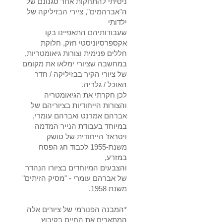
ניסיתי להתחקות אחר סגנונם של
ה"אברהמים", ציירי הבזיליקה של
ילדותי
שעבודותיהם התאפיינו בקו
אקספרסיוניסטי חזק, חלוקת
חללים פנימית וצורות גיאומטריות,
במחשבה שציורי ימלאו את מקומם
של ציורי הקיר בבזיליקה / חדר
האוכל / גלריה.
לכן חקרתי את הגיאומטריה
והצורות הייחודיות בציוריהם של
אברהם אמרנט ואברהם עומרי,
במיוחד בעבודת הנייר המדמה
ויטראז' הייחודית של טושק
משנת-1955 לכבוד חג הפסח
במזרע,
והצבעים המיוחדים בציורו הנהדר
של אברהם עומרי - "מסיק הזיתים"
משנת 1958.
*המבנה הפנורמי של ציורים אלה
המתארים את החיים בקיבוץ