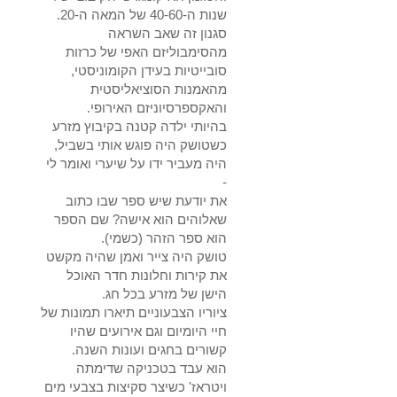
שנות ה-40-60 של המאה ה-20.
סגנון זה שאב השראה
מהסימבוליזם האפי של כרזות
סובייטיות בעידן הקומוניסטי,
מהאמנות הסוציאליסטית
והאקספרסיוניזם האירופי.
בהיותי ילדה קטנה בקיבוץ מזרע
כשטושק היה פוגש אותי בשביל,
היה מעביר ידו על שיערי ואומר לי
-
את יודעת שיש ספר שבו כתוב
שאלוהים הוא אישה? שם הספר
הוא ספר הזהר (כשמי).
טושק היה צייר ואמן שהיה מקשט
את קירות וחלונות חדר האוכל
הישן של מזרע בכל חג.
ציוריו הצבעוניים תיארו תמונות של
חיי היומיום וגם אירועים שהיו
קשורים בחגים ועונות השנה.
הוא עבד בטכניקה שדימתה
ויטראז' כשיצר סקיצות בצבעי מים