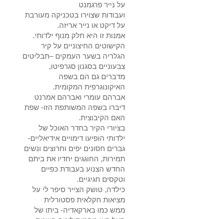
על נייר פרגמנט
ועבודות שצוירו בטכניקה מעורבת
על דיקט או נייר אריזה.
אמנות זו היא חלק מנוף ילדותי.
הקישוטים החיצוניים על קיר
הגלריה בשער העמקים –תבליטים
צבעוניים בסגנון סגרפיטו,
מדברים גם הם בשפה
האיקונוגרפית המקומית.
אברהם עומרי ואברהם אמרנט
דיברו בשפה המשותפת הזו- שפת
האם הקיבוצית.
בציורי הקיר בחדר האוכל של
ילדותי הופיעו דימויים אידיאליים-
גברים חסונים יפים וחרוצים ונשים
תמירות, החוגגים יחדיו את ביתם
החדש הצנוע בעבודת כפיים
וטקסים חגיגיים.
כילדה, טושק הצייר סיפר לי על
מציאות חקלאית פסטורלית
ממש כמו בארקאדיה- ביתו של