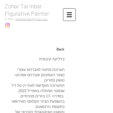
Zohar Tal Inbar
Figurative Painter
E-Mail -
zohartalinbar@gmail.com
Back
בזיליקה קיבוצית
תערוכת מחווה לאברהם עומרי
(שער העמקים) ואברהם אמרנט-
טושק (מזרע),
התערוכה מוקדשת לאחי דן טל ז"ל
שנפטר ממחלה באפריל 2022.
בסדרה -17 ציורים פנורמיים
בהשפעת הציור הקלאסי האירופאי
בתקופת הרנסאנס,
והסגנון האיקונוגרפי הקיבוצי של