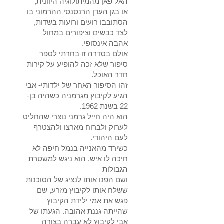
האל פאן מהמיתולוגיה היוונית,
או בגן העדן הרנסנסי ההרמוני בו
הסתובבו רועים ורועות בשדות,
לצד כבשים וציפורים במחול
אהבה אינסופי.
אולם בסדרה זו בחרתי לספר
סיפור שלא זכה להופיע על קירות
חדר האוכל.
זהו הסיפור האחר של ילדותי- אבי
הגיע לקיבוץ מגרמניה כשהיה בן-
22 בשנת 1962.
הוא היה חייל גרמני נוצרי שהחליט
לערוק ולברוח מארצו ולהצטרף
לעם היהודי.
כשירד מהאנייה בנמל חיפה לא
חיכה לו איש. הוא ניגש למשטרת
הגבולות
ושם הפנו אותו לנציג של הסוכנות
ששלח אותו לקיבוץ מזרע, שם
פגש את אמי ילידת הקיבוץ
שהייתה גננת אהובה. הגעתו של
אבי לקיבוץ לא עברה בצורה