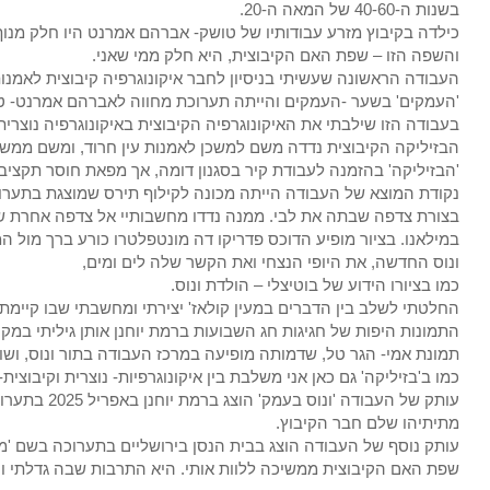
בשנות ה-40-60 של המאה ה-20.
כילדה בקיבוץ מזרע עבודותיו של טושק- אברהם אמרנט היו חלק מנוף 
והשפה הזו – שפת האם הקיבוצית, היא חלק ממי שאני.
'העמקים' בשער -העמקים והייתה תערוכת מחווה לאברהם אמרנט- ט
בעבודה הזו שילבתי את האיקונוגרפיה הקיבוצית באיקונוגרפיה נוצרי
הבזיליקה הקיבוצית נדדה משם למשכן לאמנות עין חרוד, ומשם ממשיכה
'הבזיליקה' בהזמנה לעבודת קיר בסגנון דומה, אך מפאת חוסר תקציב
נקודת המוצא של העבודה הייתה מכונה לקילוף תירס שמוצגת בתערוכ
בצורת צדפה שבתה את לבי. ממנה נדדו מחשבותיי אל צדפה אחרת שמו
במילאנו. בציור מופיע הדוכס פדריקו דה מונטפלטרו כורע ברך מול ה
ונוס החדשה, את היופי הנצחי ואת הקשר שלה לים ומים,
כמו בציורו הידוע של בוטיצלי – הולדת ונוס.
החלטתי לשלב בין הדברים במעין קולאז' יצירתי ומחשבתי שבו קיימת
התמונות היפות של חגיגות חג השבועות ברמת יוחנן אותן גיליתי במקר
תמונת אמי- הגר טל, שדמותה מופיעה במרכז העבודה בתור ונוס, ושוב כשהיא
כמו ב'בזיליקה' גם כאן אני משלבת בין איקונוגרפיות- נוצרית וקיבוצי
מתיתיהו שלם חבר הקיבוץ.
עותק נוסף של העבודה הוצג בבית הנסן בירושליים בתערוכה בשם 'מח
שפת האם הקיבוצית ממשיכה ללוות אותי. היא התרבות שבה גדלתי ו