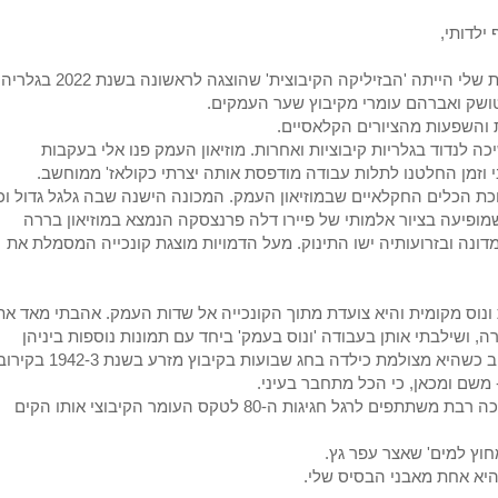
ילדותי,
העבודה הראשונה שעשיתי בניסיון לחבר איקונוגרפיה קיבוצית לאמנות שלי הייתה 'הבזיליקה הקיבוצית' שהוצגה לראשונה בשנת 2022 בגלריה
ושק ואברהם עומרי מקיבוץ שער העמקים.
ת והשפעות מהציורים הקלאסיים.
 לנדוד בגלריות קיבוציות ואחרות. מוזיאון העמק פנו אלי בעקבות
י וזמן החלטנו לתלות עבודה מודפסת אותה יצרתי כקולאז' ממוחשב.
ת הכלים החקלאיים שבמוזיאון העמק. המכונה הישנה שבה גלגל גדול וכ
פיעה בציור אלמותי של פיירו דלה פרנצסקה הנמצא במוזיאון בררה
מדונה ובזרועותיה ישו התינוק. מעל הדמויות מוצגת קונכייה המסמלת את
 ונוס מקומית והיא צועדת מתוך הקונכייה אל שדות העמק. אהבתי מאד את
ה, ושילבתי אותן בעבודה 'ונוס בעמק' ביחד עם תמונות נוספות ביניהן
 מצולמת כילדה בחג שבועות בקיבוץ מזרע בשנת 1942-3 בקירוב.
ת- משם ומכאן, כי הכל מתחבר בעיני.
עותק של העבודה 'ונוס בעמק' הוצג ברמת יוחנן באפריל 2025 בתערוכה רבת משתתפים לרגל חגיגות ה-80 לטקס העומר הקיבוצי אותו הקים
וץ למים' שאצר עפר גץ.
היא אחת מאבני הבסיס שלי.